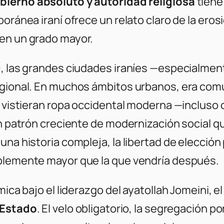
bierno absoluto y autoridad religiosa
tiene
poránea iraní ofrece un relato claro de la ero
 en un grado mayor.
79, las grandes ciudades iraníes —especialm
egional. En muchos ámbitos urbanos, era comú
, vistieran ropa occidental moderna —incluso 
un patrón creciente de modernización social q
 una historia compleja, la libertad de elecci
ablemente mayor que la que vendría después.
ámica bajo el liderazgo del ayatollah Jomeini,
e Estado
. El velo obligatorio, la segregación po