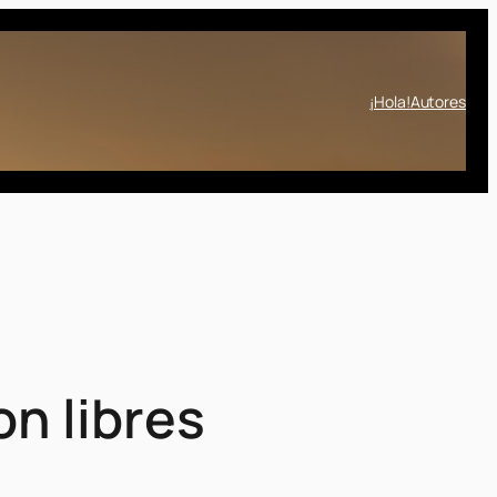
¡Hola!
Autores
on libres