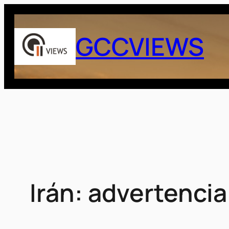
Saltar
al
GCCVIEWS
contenido
Irán: advertencia