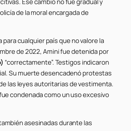
itivas. Ese cambio no fue gradual y
policía de la moral encargada de
ara cualquier país que no valore la
iembre de 2022, Amini fue detenida por
o)
“correctamente”. Testigos indicaron
icial. Su muerte desencadenó protestas
n de las leyes autoritarias de vestimenta.
 y fue condenada como un uso excesivo
 también asesinadas durante las