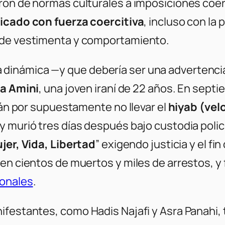
ron de normas culturales a imposiciones coerc
licado con fuerza coercitiva
, incluso con la 
 de vestimenta y comportamiento.
inámica —y que debería ser una advertencia p
na
Amini
, una joven iraní de 22 años. En sept
erán por supuestamente no llevar el
hiyab (vel
y murió tres días después bajo custodia pol
jer, Vida, Libertad
” exigendo justicia y el fi
ó en cientos de muertos y miles de arrestos,
ionales
.
anifestantes, como
Hadis Najafi
y
Asra Panahi
,