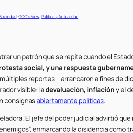
 Sociedad
, 
GCC’s View
, 
Politica y Actualidad
strar un patrón que se repite cuando el Estad
rotesta social, y una respuesta gubernamen
múltiples reportes— arrancaron a fines de di
ador visible: la
devaluación, inflación
y el d
en consignas
abiertamente políticas
.
eladora. El jefe del poder judicial advirtió qu
“enemigos”, enmarcando la disidencia como tr