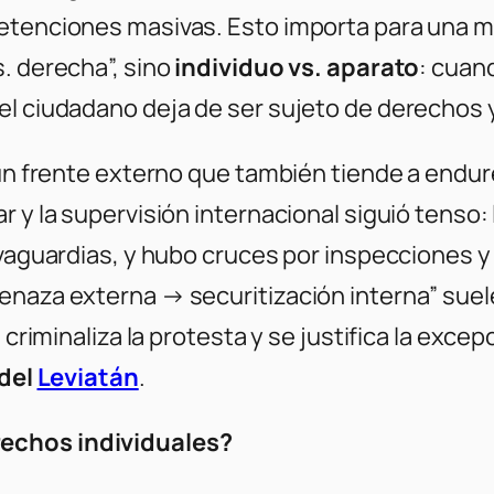
etenciones masivas. Esto importa para una mir
. derecha”, sino
individuo vs. aparato
: cuan
el ciudadano deja de ser sujeto de derechos 
un frente externo que también tiende a endure
r y la supervisión internacional siguió tenso:
lvaguardias, y hubo cruces por inspecciones y
enaza externa → securitización interna” suel
e criminaliza la protesta y se justifica la ex
 del
Leviatán
.
echos individuales?