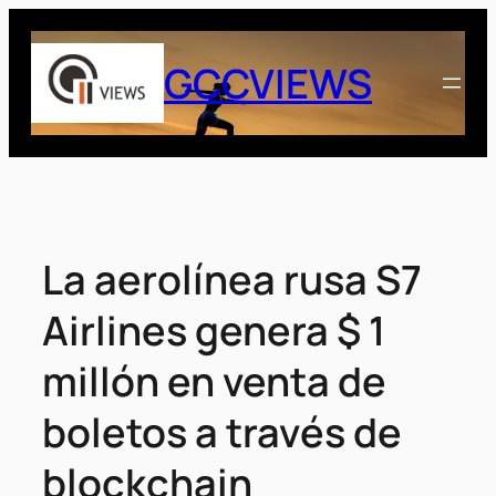
Saltar
al
GCCVIEWS
contenido
La aerolínea rusa S7
Airlines genera $ 1
millón en venta de
boletos a través de
blockchain