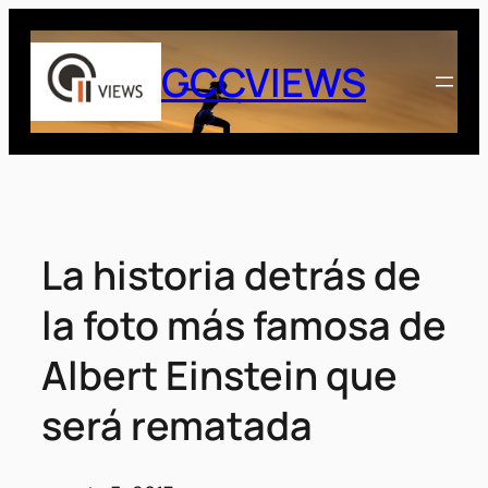
Saltar
al
GCCVIEWS
contenido
La historia detrás de
la foto más famosa de
Albert Einstein que
será rematada