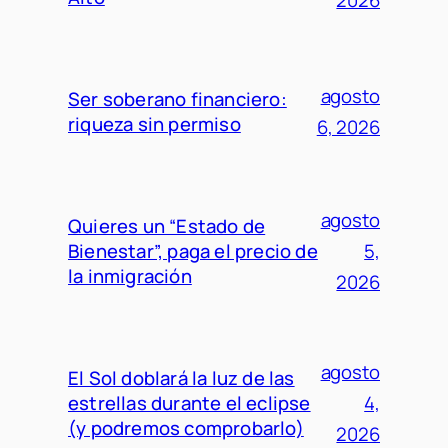
agosto
Ser soberano financiero:
riqueza sin permiso
6, 2026
agosto
Quieres un “Estado de
Bienestar”, paga el precio de
5,
la inmigración
2026
agosto
El Sol doblará la luz de las
estrellas durante el eclipse
4,
(y podremos comprobarlo)
2026