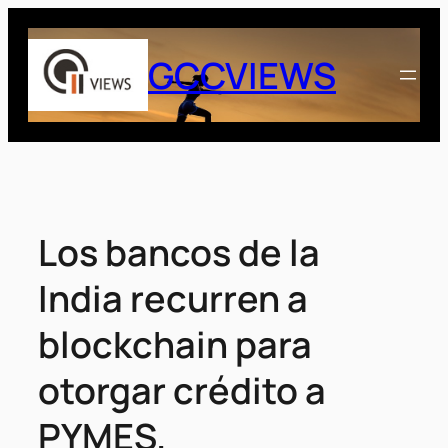
Saltar
al
GCCVIEWS
contenido
Los bancos de la
India recurren a
blockchain para
otorgar crédito a
PYMES.