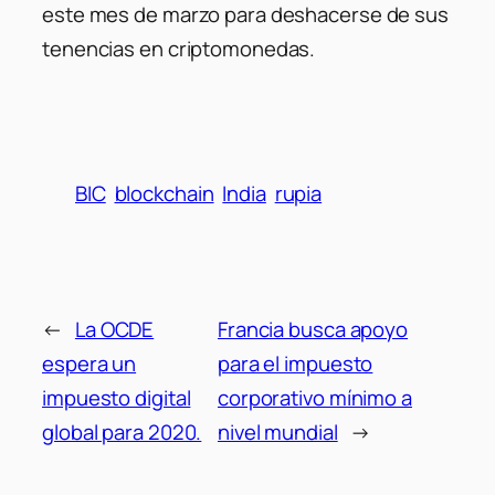
este mes de marzo para deshacerse de sus
tenencias en criptomonedas.
BIC
blockchain
India
rupia
←
La OCDE
Francia busca apoyo
espera un
para el impuesto
impuesto digital
corporativo mínimo a
global para 2020.
nivel mundial
→