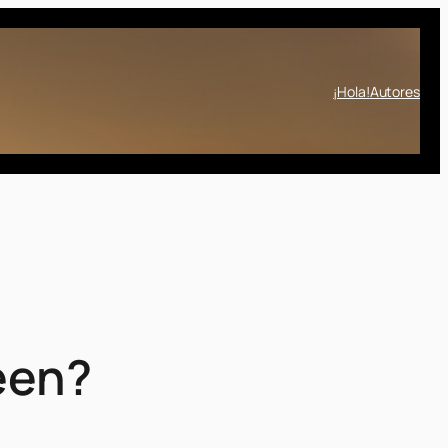
¡Hola!
Autores
een?