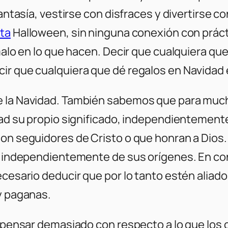
antasía, vestirse con disfraces y divertirse con
ata
Halloween, sin ninguna conexión con práct
 malo en lo que hacen. Decir que cualquiera q
ir que cualquiera que dé regalos en Navidad 
e la Navidad. También sabemos que para much
idad su propio significado, independientemen
on seguidores de Cristo o que honran a Dios. 
do, independientemente de sus orígenes. En c
necesario deducir que por lo tanto estén alia
 y paganas.
in pensar demasiado con respecto a lo que los