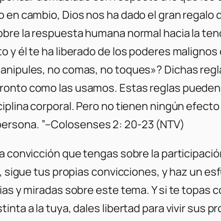
 en cambio, Dios nos ha dado el gran regalo de
bre la respuesta humana normal hacia la tende
o y él te ha liberado de los poderes maligno
 manipules, no comas, no toques»? Dichas r
ronto como las usamos. Estas reglas pueden
iplina corporal. Pero no tienen ningún efecto
ersona. ”–Colosenses 2: 20-23 (NTV)
a convicción que tengas sobre la participación
s, sigue tus propias convicciones, y haz un 
cias y miradas sobre este tema. Y si te topa
nta a la tuya, dales libertad para vivir sus pr