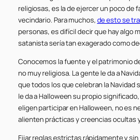
religiosas, es la de ejercer un poco de f
vecindario. Para muchos,
de esto se tr
personas, es difícil decir que hay algo
satanista sería tan exagerado como dec
Conocemos la fuente y el patrimonio d
no muy religiosa. La gente le da a Nav
que todos los que celebran la Navidad s
le da a Halloween su propio significa
eligen participar en Halloween, no es 
alienten prácticas y creencias ocultas
Fijar reglas estrictas rápidamente y s