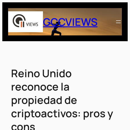
Saltar
al
GCCVIEWS
contenido
Reino Unido
reconoce la
propiedad de
criptoactivos: pros y
cons