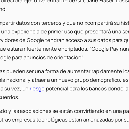
la directora ejecutiva entrante de Citi, Jane Fraser. L
nd.
mpartir datos con terceros y que no «compartirá su his
 una experiencia de primer uso que presentará una ser
servidores de Google tendrán acceso a sus datos para 
que estarán fuertemente encriptados. “Google Pay nunc
oogle para anuncios de orientación”.
cas pueden ser una forma de aumentar rápidamente los 
cala nacional y atraer a un nuevo grupo demográfico, e
a su vez, un
riesgo
potencial para los bancos donde l
acuerdos.
do y las asociaciones se están convirtiendo en una part
tras empresas tecnológicas están amenazadas por su p