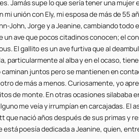
. Jamás supe lo que sería tener una mujer en
 mi unión con Ely, mi esposa de más de 55 año
ohn-John, Jorge y a Jeanine, cambiando todo 
 un ave que pocos citadinos conocen; el conoci
mous. El gallito es un ave furtiva que al deamb
a, particularmente al alba y en el ocaso, tien
 no caminan juntos pero se mantienen en cont
otro de más a menos. Curiosamente, yo apren
llitos de monte. En otras ocasiones silababa 
lguno me veía y irrumpían en carcajadas. El a
ett que nació años después de sus primas y r
e está poesía dedicada a Jeanine, quien, ent