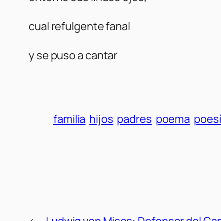
cual refulgente fanal
y se puso a cantar
familia
hijos
padres
poema
poes
←
Ludwig von Mises: Defensor del Ca