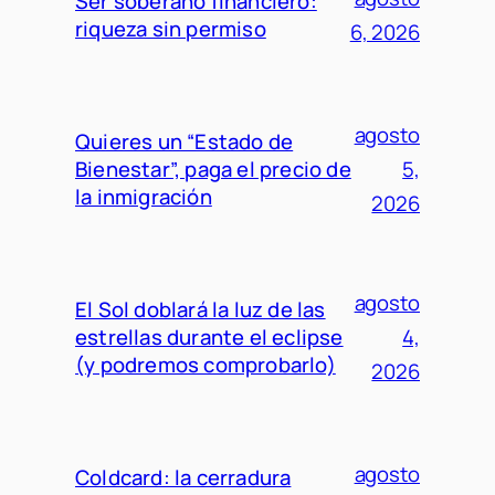
Ser soberano financiero:
riqueza sin permiso
6, 2026
agosto
Quieres un “Estado de
Bienestar”, paga el precio de
5,
la inmigración
2026
agosto
El Sol doblará la luz de las
estrellas durante el eclipse
4,
(y podremos comprobarlo)
2026
agosto
Coldcard: la cerradura