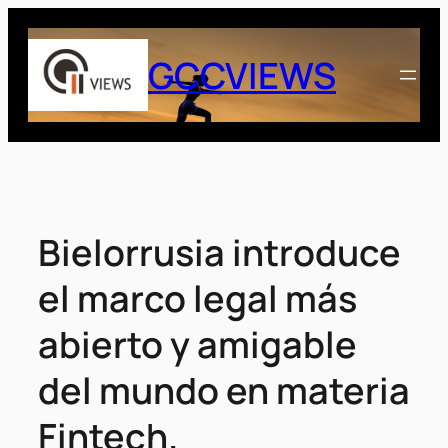
Saltar
al
GCCVIEWS
contenido
Bielorrusia introduce
el marco legal más
abierto y amigable
del mundo en materia
Fintech.