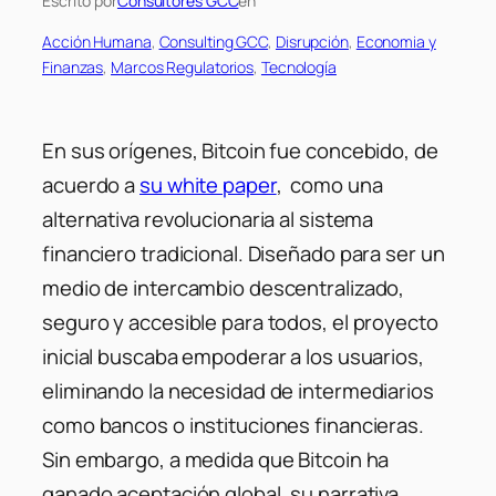
Escrito por
Consultores GCC
en
Acción Humana
, 
Consulting GCC
, 
Disrupción
, 
Economia y
Finanzas
, 
Marcos Regulatorios
, 
Tecnología
En sus orígenes, Bitcoin fue concebido, de
acuerdo a
su white paper
, como una
alternativa revolucionaria al sistema
financiero tradicional. Diseñado para ser un
medio de intercambio descentralizado,
seguro y accesible para todos, el proyecto
inicial buscaba empoderar a los usuarios,
eliminando la necesidad de intermediarios
como bancos o instituciones financieras.
Sin embargo, a medida que Bitcoin ha
ganado aceptación global, su narrativa