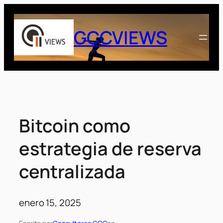
Saltar
al
GCCVIEWS
contenido
Bitcoin como
estrategia de reserva
centralizada
enero 15, 2025