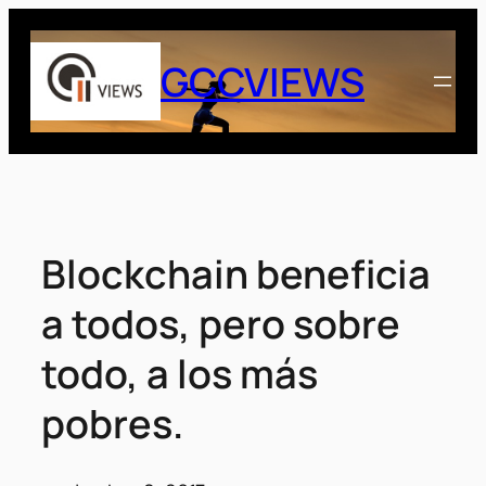
Saltar
al
GCCVIEWS
contenido
Blockchain beneficia
a todos, pero sobre
todo, a los más
pobres.