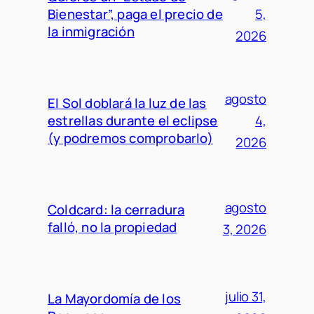
Bienestar”, paga el precio de
5,
la inmigración
2026
agosto
El Sol doblará la luz de las
estrellas durante el eclipse
4,
(y podremos comprobarlo)
2026
agosto
Coldcard: la cerradura
falló, no la propiedad
3, 2026
julio 31,
La Mayordomía de los