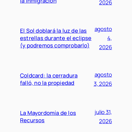
la inmigración
2026
agosto
El Sol doblará la luz de las
estrellas durante el eclipse
4,
(y podremos comprobarlo)
2026
agosto
Coldcard: la cerradura
falló, no la propiedad
3, 2026
julio 31,
La Mayordomía de los
Recursos
2026