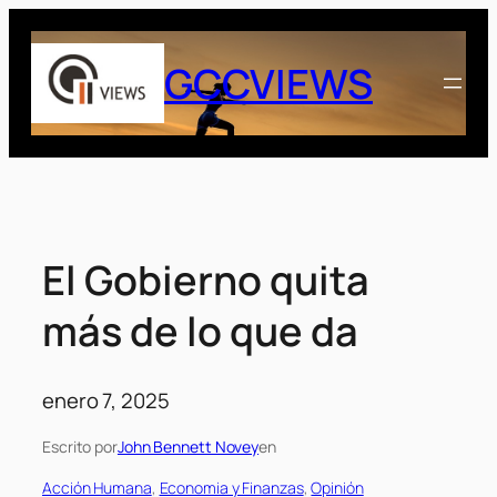
Saltar
al
GCCVIEWS
contenido
El Gobierno quita
más de lo que da
enero 7, 2025
Escrito por
John Bennett Novey
en
Acción Humana
, 
Economia y Finanzas
, 
Opinión