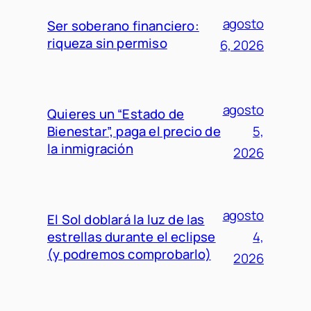
agosto
Ser soberano financiero:
riqueza sin permiso
6, 2026
agosto
Quieres un “Estado de
Bienestar”, paga el precio de
5,
la inmigración
2026
agosto
El Sol doblará la luz de las
estrellas durante el eclipse
4,
(y podremos comprobarlo)
2026