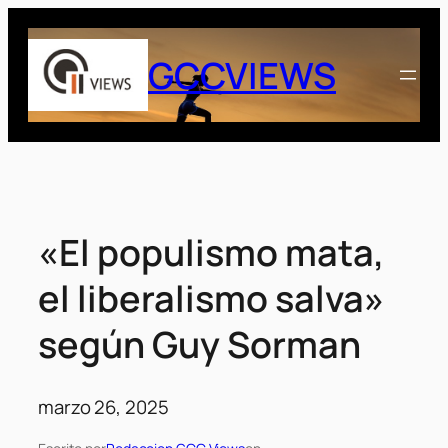
Saltar
al
GCCVIEWS
contenido
«El populismo mata,
el liberalismo salva»
según Guy Sorman
marzo 26, 2025