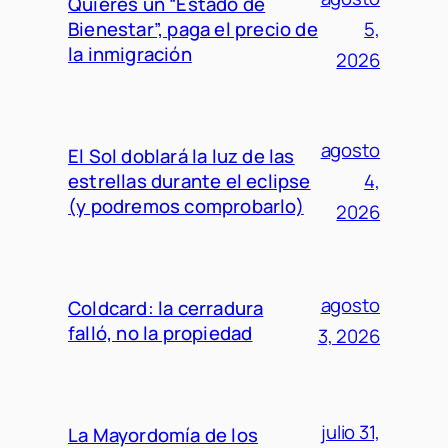
Quieres un “Estado de
Bienestar”, paga el precio de
5,
la inmigración
2026
agosto
El Sol doblará la luz de las
estrellas durante el eclipse
4,
(y podremos comprobarlo)
2026
agosto
Coldcard: la cerradura
falló, no la propiedad
3, 2026
julio 31,
La Mayordomía de los