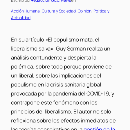
Escrito por
Redaccion GCC Views
en
Acción Humana
, 
Cultura y Sociedad
, 
Opinión
, 
Politica y
Actualidad
En su artículo
«El populismo mata, el
liberalismo salva»
, Guy Sorman realiza un
análisis contundente y despierta la
polémica, sobre todo porque proviene de
un liberal, sobre las implicaciones del
populismo en la crisis sanitaria global
provocada por la pandemia del COVID-19, y
contrapone este fenómeno con los
principios del liberalismo. El autor no solo
reflexiona sobre los efectos inmediatos de
las teorías conspirativas en la
gestión de la