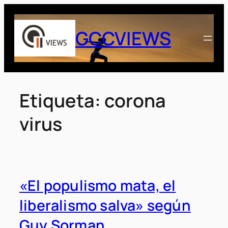
Saltar
al
GCCVIEWS
contenido
Etiqueta:
corona
virus
«El populismo mata, el
liberalismo salva» según
Guy Sorman