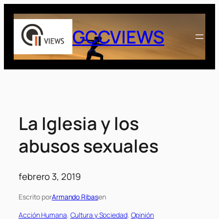
Saltar
al
GCCVIEWS
contenido
La Iglesia y los
abusos sexuales
febrero 3, 2019
Escrito por
Armando Ribas
en
Acción Humana
, 
Cultura y Sociedad
, 
Opinión