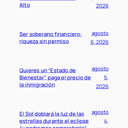
Alto
2026
agosto
Ser soberano financiero:
riqueza sin permiso
6, 2026
agosto
Quieres un “Estado de
Bienestar”, paga el precio de
5,
la inmigración
2026
agosto
El Sol doblará la luz de las
estrellas durante el eclipse
4,