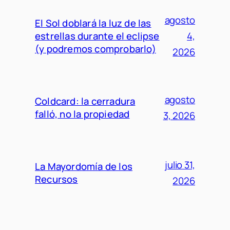
agosto
El Sol doblará la luz de las
estrellas durante el eclipse
4,
(y podremos comprobarlo)
2026
agosto
Coldcard: la cerradura
falló, no la propiedad
3, 2026
julio 31,
La Mayordomía de los
Recursos
2026