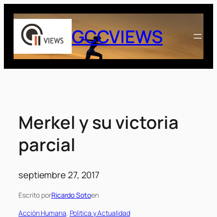
Saltar
al
GCCVIEWS
contenido
Merkel y su victoria
parcial
septiembre 27, 2017
Escrito por
Ricardo Soto
en
Acción Humana
, 
Politica y Actualidad