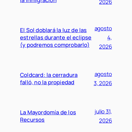
2026
agosto
El Sol doblará la luz de las
estrellas durante el eclipse
4,
(y podremos comprobarlo)
2026
agosto
Coldcard: la cerradura
falló, no la propiedad
3, 2026
julio 31,
La Mayordomía de los
Recursos
2026