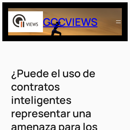
Saltar
al
GCCVIEWS
contenido
¿Puede el uso de
contratos
inteligentes
representar una
amenaza para los