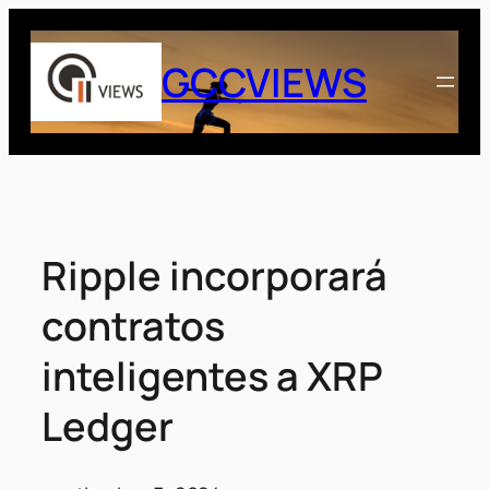
Saltar
al
GCCVIEWS
contenido
Ripple incorporará
contratos
inteligentes a XRP
Ledger