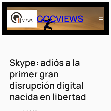
Saltar
al
GCCVIEWS
contenido
Skype: adiós a la
primer gran
disrupción digital
nacida en libertad