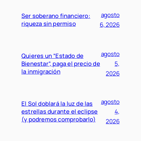
agosto
Ser soberano financiero:
riqueza sin permiso
6, 2026
agosto
Quieres un “Estado de
Bienestar”, paga el precio de
5,
la inmigración
2026
agosto
El Sol doblará la luz de las
estrellas durante el eclipse
4,
(y podremos comprobarlo)
2026