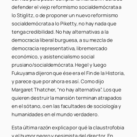
defender el viejo reformismo socialdemócrata a
lo Stiglitz, o de proponer un nuevo reformismo
socialdemócrata a lo Piketty, no hay nada que
tenga credibilidad. No hay alternativas a la
democracia liberal burguesa, a su mezcla de
democracia representativa, libremercado
económico, y asistencialismo social
prusiano/socialdemócrata. Hegel y luego
Fukuyama dijeron que ése era el Fin de la Historia,
y parece que por ahora es así. Como dijo
Margaret Thatcher, “no hay alternativa”. Los que
quieren destruir la mansión terminan atrapados
en el sótano, o en las facultades de sociología y
humanidades en el mundo verdadero.
Esta última razón explica por qué la claustrofobia
y el humor negro y pesimista del director. En