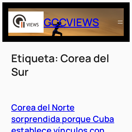
Saltar
al
GCCVIEWS
contenido
Etiqueta:
Corea del
Sur
Corea del Norte
sorprendida porque Cuba
establece vínculos con