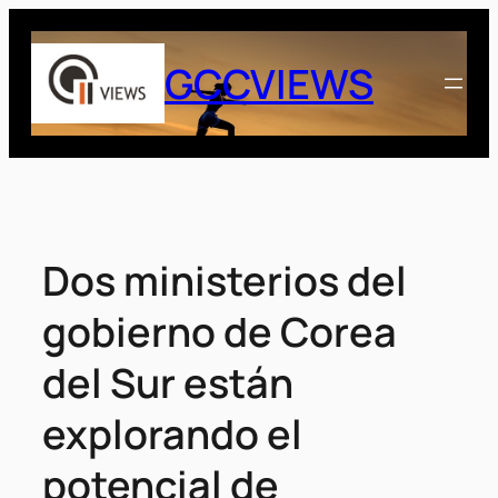
Saltar
al
GCCVIEWS
contenido
Dos ministerios del
gobierno de Corea
del Sur están
explorando el
potencial de