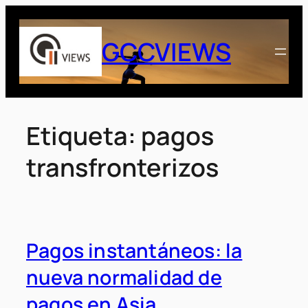
Saltar
al
GCCVIEWS
contenido
Etiqueta:
pagos
transfronterizos
Pagos instantáneos: la
nueva normalidad de
pagos en Asia.