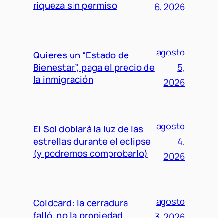
riqueza sin permiso
6, 2026
agosto
Quieres un “Estado de
Bienestar”, paga el precio de
5,
la inmigración
2026
agosto
El Sol doblará la luz de las
estrellas durante el eclipse
4,
(y podremos comprobarlo)
2026
agosto
Coldcard: la cerradura
falló, no la propiedad
3, 2026