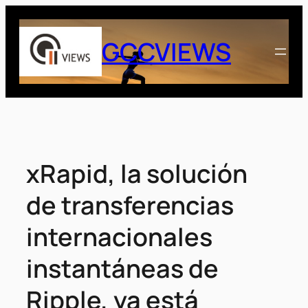
Saltar
al
GCCVIEWS
contenido
xRapid, la solución
de transferencias
internacionales
instantáneas de
Ripple, ya está