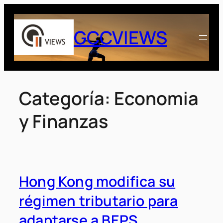
Saltar
al
GCCVIEWS
contenido
Categoría:
Economia
y Finanzas
Hong Kong modifica su
régimen tributario para
adaptarse a BEPS