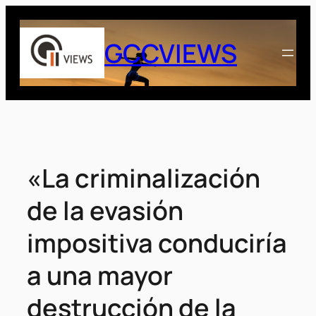
Saltar
al
GCCVIEWS
contenido
«La criminalización
de la evasión
impositiva conduciría
a una mayor
destrucción de la