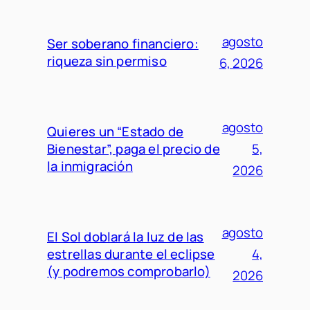
agosto
Ser soberano financiero:
riqueza sin permiso
6, 2026
agosto
Quieres un “Estado de
Bienestar”, paga el precio de
5,
la inmigración
2026
agosto
El Sol doblará la luz de las
estrellas durante el eclipse
4,
(y podremos comprobarlo)
2026