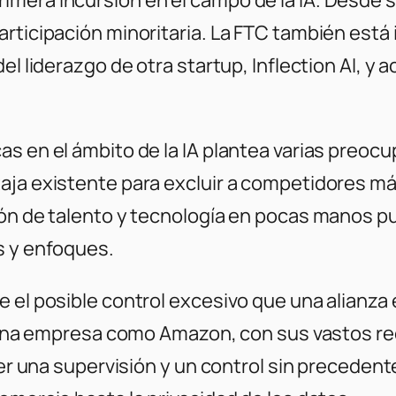
articipación minoritaria. La FTC también est
l liderazgo de otra startup, Inflection AI, y a
s en el ámbito de la IA plantea varias preocup
aja existente para excluir a competidores má
ión de talento y tecnología en pocas manos p
s y enfoques.
 el posible control excesivo que una alianza 
Si una empresa como Amazon, con sus vastos r
 ser una supervisión y un control sin preceden