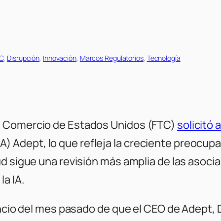
CC
, 
Disrupción
, 
Innovación
, 
Marcos Regulatorios
, 
Tecnología
e Comercio de Estados Unidos (FTC)
solicitó
l (IA) Adept, lo que refleja la creciente preoc
ud sigue una revisión más amplia de las asoci
a IA.
uncio del mes pasado de que el CEO de Adept, 