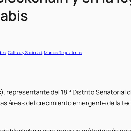
abis
ies
, 
Cultura y Sociedad
, 
Marcos Regulatorios
, representante del 18 ° Distrito Senatorial 
 las áreas del crecimiento emergente de la t
logía blockchain para crear un método más segu