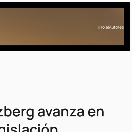
¡Hola!
Autores
tzberg avanza en
gislación