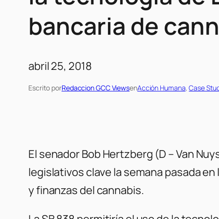
bancaria de cann
abril 25, 2018
Escrito por
Redaccion GCC Views
en
Acción Humana
, 
Case Stud
El senador Bob Hertzberg (D – Van Nuys)
legislativos clave la semana pasada en
y finanzas del cannabis.
La SB 838 permitiría el uso de la tecno