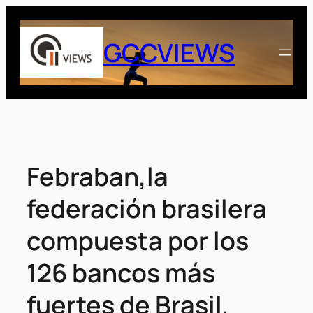
Saltar
al
GCCVIEWS
contenido
Febraban,la
federación brasilera
compuesta por los
126 bancos más
fuertes de Brasil,