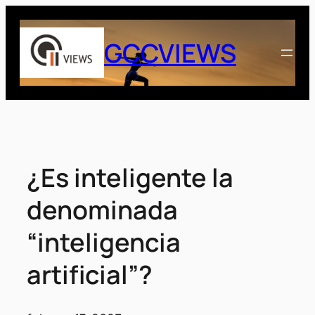
Saltar
al
GCCVIEWS
contenido
¿Es inteligente la
denominada
“inteligencia
artificial”?