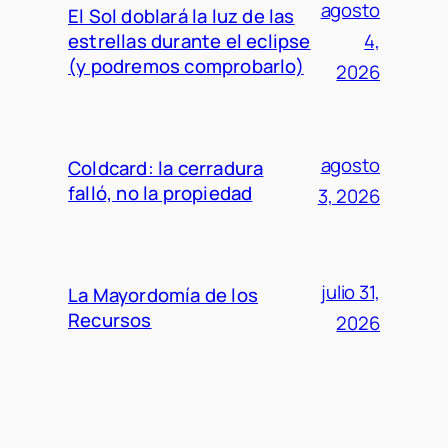
agosto
El Sol doblará la luz de las
estrellas durante el eclipse
4,
(y podremos comprobarlo)
2026
agosto
Coldcard: la cerradura
falló, no la propiedad
3, 2026
julio 31,
La Mayordomía de los
Recursos
2026