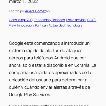
marzo 11, 2022
Escrito por
Ainara Gomez
en
Consulting GCC
, 
Economia y Finanzas
, 
Estilo de Vida
, 
GCC’s
View
, 
Innovación
, 
Politica y Actualidad
, 
Tecnología
Google está comenzando a introducir un
sistema rápido de alertas de ataques
aéreos para teléfonos Android que por
ahora, solo estaría disponible en Ucrania. La
compañía usaría datos aproximados de la
ubicación del usuario para determinar a
quién y cuándo enviar alertas a través de
Google Play Services.