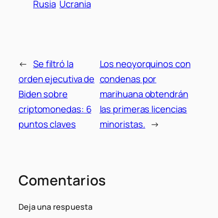
Rusia
Ucrania
←
Se filtró la
Los neoyorquinos con
orden ejecutiva de
condenas por
Biden sobre
marihuana obtendrán
criptomonedas: 6
las primeras licencias
puntos claves
minoristas.
→
Comentarios
Deja una respuesta