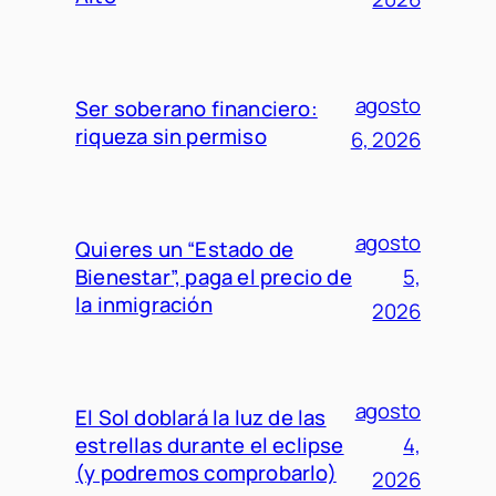
agosto
Ser soberano financiero:
riqueza sin permiso
6, 2026
agosto
Quieres un “Estado de
Bienestar”, paga el precio de
5,
la inmigración
2026
agosto
El Sol doblará la luz de las
estrellas durante el eclipse
4,
(y podremos comprobarlo)
2026