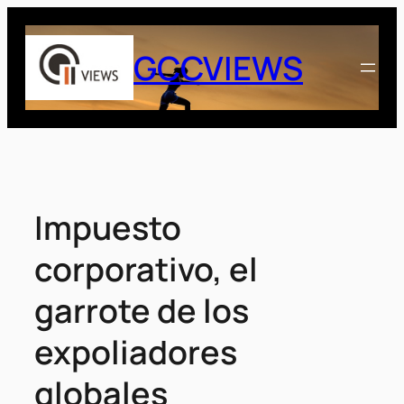
Saltar
al
GCCVIEWS
contenido
Impuesto
corporativo, el
garrote de los
expoliadores
globales