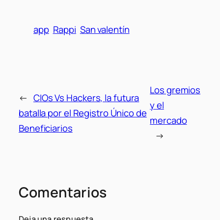
app
Rappi
San valentín
Los gremios
←
CIOs Vs Hackers, la futura
y el
batalla por el Registro Único de
mercado
Beneficiarios
→
Comentarios
Deja una respuesta