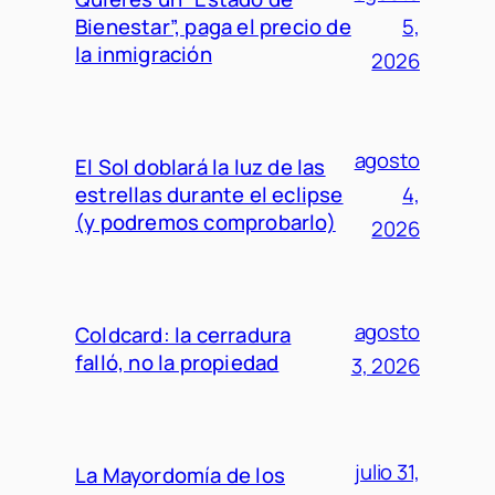
Bienestar”, paga el precio de
5,
la inmigración
2026
agosto
El Sol doblará la luz de las
estrellas durante el eclipse
4,
(y podremos comprobarlo)
2026
agosto
Coldcard: la cerradura
falló, no la propiedad
3, 2026
julio 31,
La Mayordomía de los