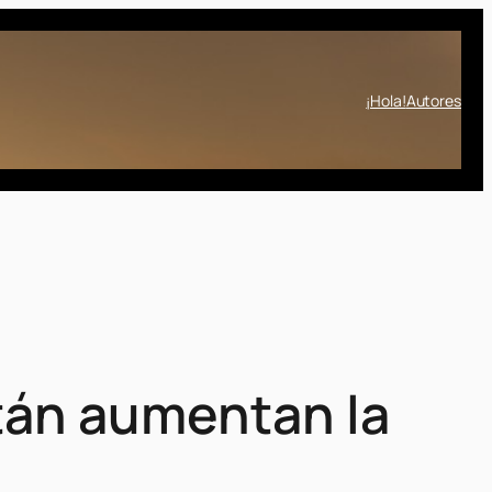
¡Hola!
Autores
stán aumentan la