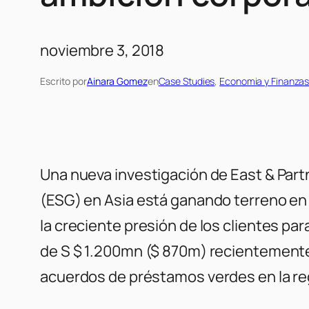
noviembre 3, 2018
Escrito por
Ainara Gomez
en
Case Studies
, 
Economia y Finanza
Una nueva investigación de East & Part
(ESG) en Asia está ganando terreno en 
la creciente presión de los clientes p
de S $ 1.200mn ($ 870m) recientemente 
acuerdos de préstamos verdes en la re