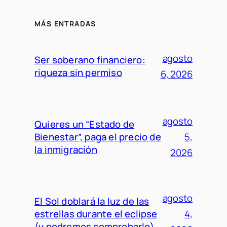
MÁS ENTRADAS
agosto
Ser soberano financiero:
riqueza sin permiso
6, 2026
agosto
Quieres un “Estado de
Bienestar”, paga el precio de
5,
la inmigración
2026
agosto
El Sol doblará la luz de las
estrellas durante el eclipse
4,
(y podremos comprobarlo)