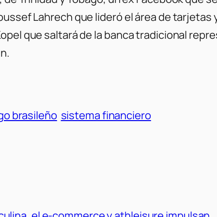
ussef Lahrech que lideró el área de tarjetas 
pel que saltará de la banca tradicional repres
n.
go brasileño
sistema financiero
ulina, el e-commerce y athleisure impulsan