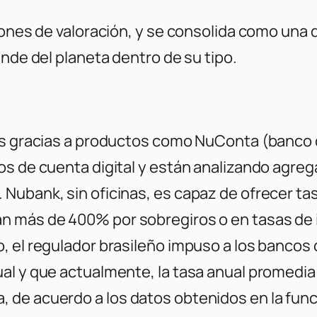
llones de valoración, y se consolida como una
ande del planeta dentro de su tipo.
tes gracias a productos como NuConta (banco 
os de cuenta digital y están analizando agre
ubank, sin oficinas, es capaz de ofrecer tasa
 más de 400% por sobregiros o en tasas de in
, el regulador brasileño impuso a los bancos
al y que actualmente, la tasa anual promedia 
 de acuerdo a los datos obtenidos en la func