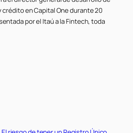
y crédito en Capital One durante 20
entada por el Itaú a la Fintech, toda
El riesgo de tener un Registro Único