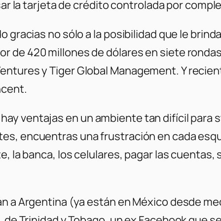
sar la tarjeta de crédito controlada por comple
 gracias no sólo a la posibilidad que le brind
 de 420 millones de dólares en siete rondas 
entures y Tiger Global Management. Y recie
ncent.
y ventajas en un ambiente tan difícil para s
tes, encuentras una frustración en cada esq
e, la banca, los celulares, pagar las cuentas
án a Argentina (ya están en México desde medi
, de Trinidad y Tobago, un ex Facebook que ser