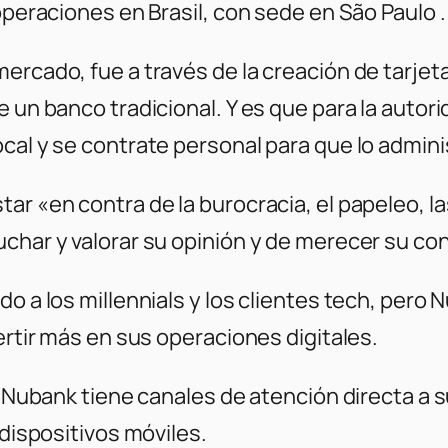
operaciones en Brasil, con sede en São Paulo .
ercado, fue a través de la creación de tarjeta
e un banco tradicional. Y es que para la autor
cal y se contrate personal para que lo admini
ar «en contra de la burocracia, el papeleo, l
uchar y valorar su opinión y de merecer su co
o a los millennials y los clientes tech, pero 
ertir más en sus operaciones digitales.
, Nubank tiene canales de atención directa a s
 dispositivos móviles.