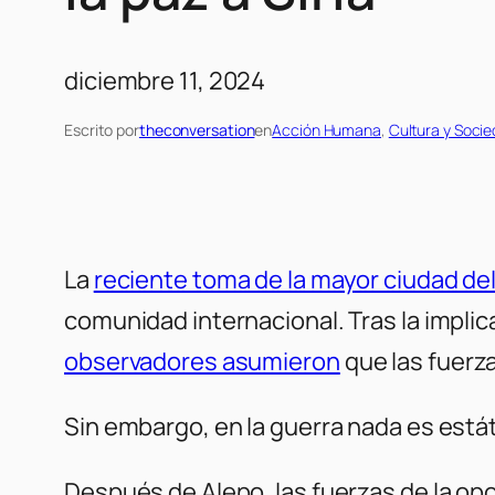
diciembre 11, 2024
Escrito por
theconversation
en
Acción Humana
, 
Cultura y Soci
La
reciente toma de la mayor ciudad del 
comunidad internacional. Tras la implica
observadores asumieron
que las fuerza
Sin embargo, en la guerra nada es estát
Después de Alepo, las fuerzas de la opo