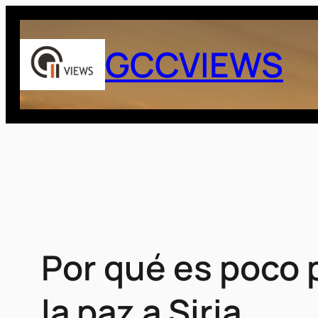
Saltar
al
GCCVIEWS
contenido
Por qué es poco p
la paz a Siria