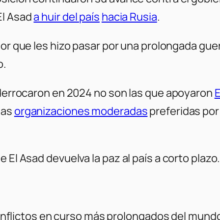
 El Asad
a huir del país
hacia Rusia
.
or que les hizo pasar por una prolongada guerra 
o.
o derrocaron en 2024 no son las que apoyaron
E
 las
organizaciones moderadas
preferidas po
 El Asad devuelva la paz al país a corto plazo
s conflictos en curso más prolongados del mund