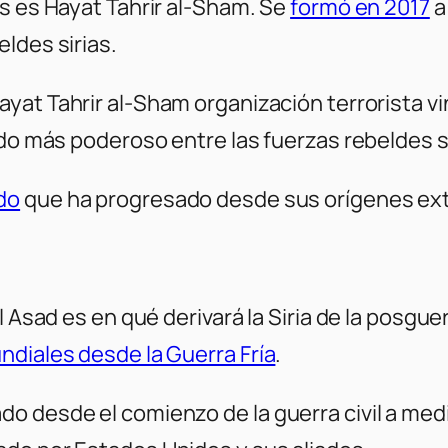
as es Hayat Tahrir al-Sham. Se
formó en 2017
a
ldes sirias.
yat Tahrir al-Sham organización terrorista v
ado más poderoso entre las fuerzas rebeldes si
do
que ha progresado desde sus orígenes extr
 Asad es en qué derivará la Siria de la posguer
ndiales desde la Guerra Fría
.
o desde el comienzo de la guerra civil a med