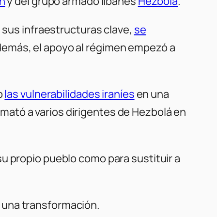
án
y del grupo armado libanés
Hezbolá
.
e sus infraestructuras clave,
se
demás, el apoyo al régimen empezó a
o
las vulnerabilidades iraníes
en una
el mató a varios dirigentes de Hezbolá en
u propio pueblo como para sustituir a
 una transformación.