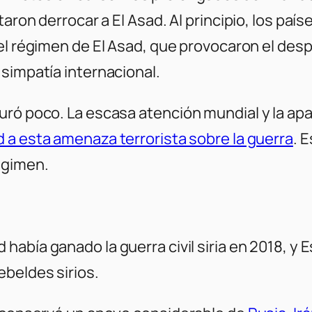
taron derrocar a El Asad. Al principio, los pa
l régimen de El Asad, que provocaron el des
 simpatía internacional.
ró poco. La escasa atención mundial y la apari
d a esta amenaza terrorista sobre la guerra
. 
égimen.
 había ganado la guerra civil siria en 2018, 
ebeldes sirios.