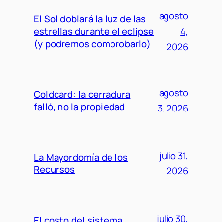
agosto
El Sol doblará la luz de las
estrellas durante el eclipse
4,
(y podremos comprobarlo)
2026
agosto
Coldcard: la cerradura
falló, no la propiedad
3, 2026
julio 31,
La Mayordomía de los
Recursos
2026
julio 30,
El costo del sistema