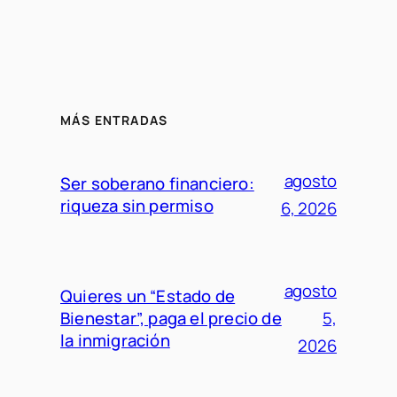
MÁS ENTRADAS
agosto
Ser soberano financiero:
riqueza sin permiso
6, 2026
agosto
Quieres un “Estado de
Bienestar”, paga el precio de
5,
la inmigración
2026