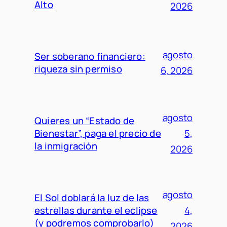
Alto
2026
agosto
Ser soberano financiero:
riqueza sin permiso
6, 2026
agosto
Quieres un “Estado de
Bienestar”, paga el precio de
5,
la inmigración
2026
agosto
El Sol doblará la luz de las
estrellas durante el eclipse
4,
(y podremos comprobarlo)
2026