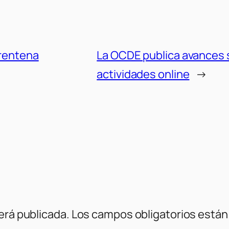
arentena
La OCDE publica avances so
actividades online
→
erá publicada.
Los campos obligatorios está