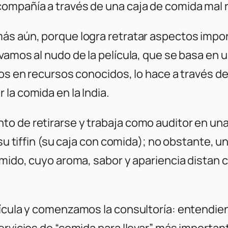
ompañía a través de una caja de comida mal r
más aún, porque logra retratar aspectos impo
vamos al nudo de la película, que se basa en u
ados en recursos conocidos, lo hace a través 
la comida en la India.
o de retirarse y trabaja como auditor en una
 su tiffin (su caja con comida); no obstante, u
comido, cuyo aroma, sabor y apariencia distan
lícula y comenzamos la consultoría: entendi
servicios de “comida para llevar” más import