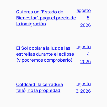
agosto
Quieres un “Estado de
Bienestar”, paga el precio de
5,
la inmigración
2026
agosto
El Sol doblará la luz de las
estrellas durante el eclipse
4,
(y podremos comprobarlo)
2026
agosto
Coldcard: la cerradura
falló, no la propiedad
3, 2026