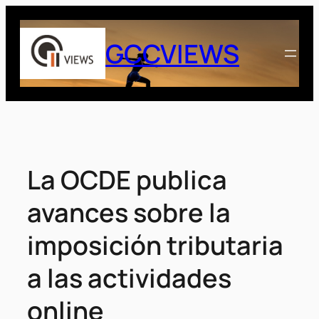
Saltar
al
GCCVIEWS
contenido
La OCDE publica
avances sobre la
imposición tributaria
a las actividades
online