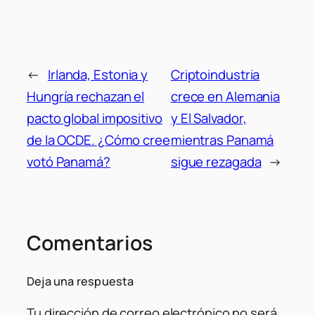
←
Irlanda, Estonia y
Criptoindustria
Hungría rechazan el
crece en Alemania
pacto global impositivo
y El Salvador,
de la OCDE. ¿Cómo cree
mientras Panamá
votó Panamá?
sigue rezagada
→
Comentarios
Deja una respuesta
Tu dirección de correo electrónico no será