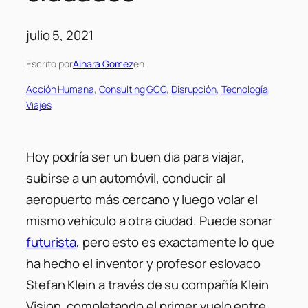
julio 5, 2021
Escrito por
Ainara Gomez
en
Acción Humana
, 
Consulting GCC
, 
Disrupción
, 
Tecnología
, 
Viajes
Hoy podría ser un buen dia para viajar,
subirse a un automóvil, conducir al
aeropuerto más cercano y luego volar el
mismo vehículo a otra ciudad. Puede sonar
futurista
, pero esto es exactamente lo que
ha hecho el inventor y profesor eslovaco
Stefan Klein a través de su compañía Klein
Vision, completando el primer vuelo entre