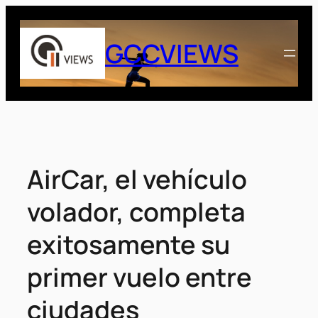
Saltar
al
GCCVIEWS
contenido
AirCar, el vehículo
volador, completa
exitosamente su
primer vuelo entre
ciudades