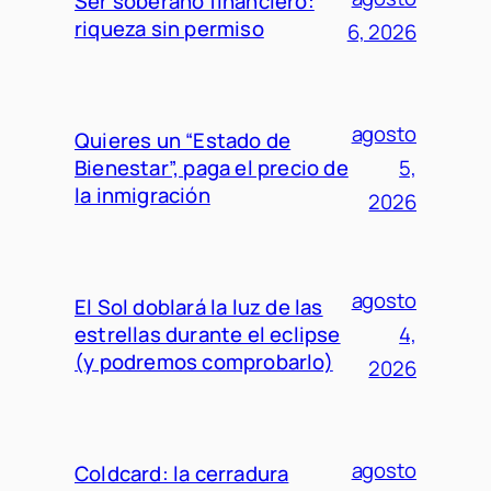
Ser soberano financiero:
riqueza sin permiso
6, 2026
agosto
Quieres un “Estado de
Bienestar”, paga el precio de
5,
la inmigración
2026
agosto
El Sol doblará la luz de las
estrellas durante el eclipse
4,
(y podremos comprobarlo)
2026
agosto
Coldcard: la cerradura