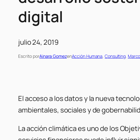
digital
julio 24, 2019
Escrito por
Ainara Gomez
en
Acción Humana
, 
Consulting
, 
Marco
El acceso a los datos y la nueva tecnol
ambientales, sociales y de gobernabili
La acción climática es uno de los Objet
servicios financieros puede influir si