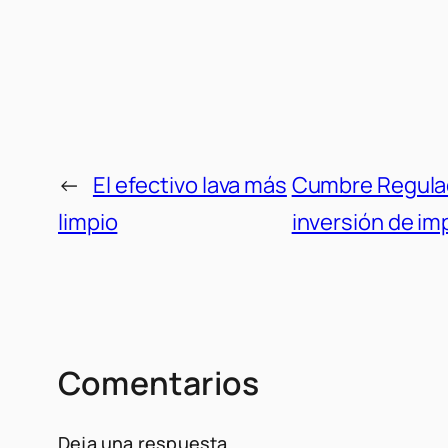
←
El efectivo lava más
Cumbre Regulado
limpio
inversión de im
Comentarios
Deja una respuesta