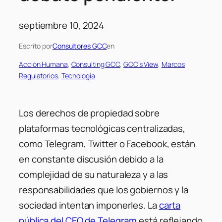
septiembre 10, 2024
Escrito por
Consultores GCC
en
Acción Humana
, 
Consulting GCC
, 
GCC’s View
, 
Marcos
Regulatorios
, 
Tecnología
Los derechos de propiedad sobre
plataformas tecnológicas centralizadas,
como Telegram, Twitter o Facebook, están
en constante discusión debido a la
complejidad de su naturaleza y a las
responsabilidades que los gobiernos y la
sociedad intentan imponerles. La
carta
pública del CEO de Telegram
está reflejando