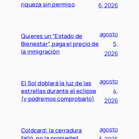
riqueza sin permiso
6, 2026
agosto
Quieres un “Estado de
Bienestar”, paga el precio de
5,
la inmigración
2026
agosto
El Sol doblará la luz de las
estrellas durante el eclipse
4,
(y podremos comprobarlo)
2026
agosto
Coldcard: la cerradura
falló, no la propiedad
3, 2026