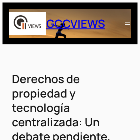
Saltar
al
GCCVIEWS
contenido
Derechos de
propiedad y
tecnología
centralizada: Un
debate pendiente.