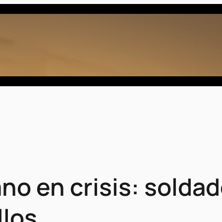
ano en crisis: solda
llos