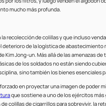
por los filtros, y luego venden el algodón o
iento mucho más profunda.
 la recolección de colillas y que incluso ven
 deterioro de la logística de abastecimiento m
de Kim Jong-un. Más allá de las amenazas de 
sicas de los soldados no están siendo cubiert
isciplina, sino también los bienes esenciales p
sforzado en proyectar una imagen de poder mi
ctura
que sostiene a uno de los ejércitos má
colillas de cigarrillos para sobrevivir, la re