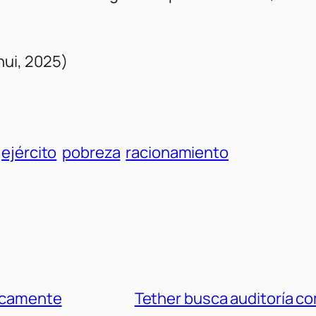
ui, 2025)
ejército
pobreza
racionamiento
gicamente
Tether busca auditoría c