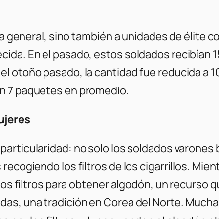
ía general, sino también a unidades de élite c
ida. En el pasado, estos soldados recibían 15
 otoño pasado, la cantidad fue reducida a 10 
en 7 paquetes en promedio.
ujeres
rticularidad: no solo los soldados varones bu
recogiendo los filtros de los cigarrillos. Mi
los filtros para obtener algodón, un recurso q
das, una tradición en Corea del Norte. Mucha