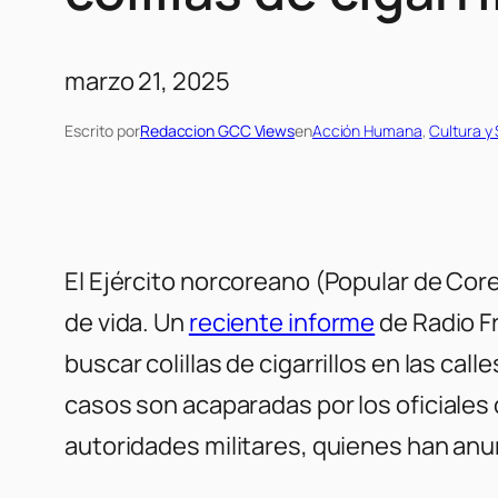
marzo 21, 2025
Escrito por
Redaccion GCC Views
en
Acción Humana
, 
Cultura y
El Ejército norcoreano (Popular de Core
de vida. Un
reciente informe
de
Radio F
buscar colillas de cigarrillos en las c
casos son acaparadas por los oficiales d
autoridades militares, quienes han an