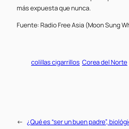
más expuesta que nunca.
Fuente:
Radio Free Asia
(Moon Sung Wh
colillas cigarrillos
Corea del Norte
←
¿Qué es “ser un buen padre”, bioló