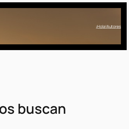
¡Hola!
Autores
dos buscan