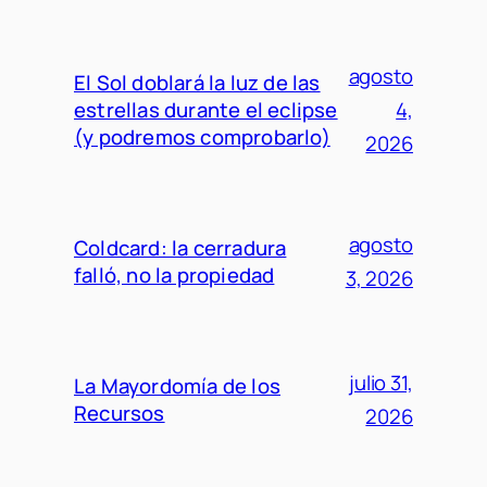
agosto
El Sol doblará la luz de las
estrellas durante el eclipse
4,
(y podremos comprobarlo)
2026
agosto
Coldcard: la cerradura
falló, no la propiedad
3, 2026
julio 31,
La Mayordomía de los
Recursos
2026